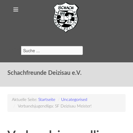
Suchen
Schachfreunde Deizisau e.V.
Aktuelle Seite:
Startseite
/
Uncategorised
/
Verbandsjugendliga: SF Deizisau Meister!