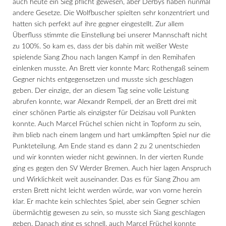
auch heute ein Sieg pflicht gewesen, aber Derbys haben nunmal
andere Gesetze. Die Wolfbuscher spielten sehr konzentriert und
hatten sich perfekt auf ihre gegner eingestellt. Zur allem
Überfluss stimmte die Einstellung bei unserer Mannschaft nicht
zu 100%. So kam es, dass der bis dahin mit weißer Weste
spielende Siang Zhou nach langen Kampf in den Remihafen
einlenken musste. An Brett vier konnte Marc Rothengaß seinem
Gegner nichts entgegensetzen und musste sich geschlagen
geben. Der einzige, der an diesem Tag seine volle Leistung
abrufen konnte, war Alexandr Rempeli, der an Brett drei mit
einer schönen Partie als einzigster für Deizisau voll Punkten
konnte. Auch Marcel Früchel schien nicht in Topform zu sein,
ihm blieb nach einem langem und hart umkämpften Spiel nur die
Punkteteilung. Am Ende stand es dann 2 zu 2 unentschieden
und wir konnten wieder nicht gewinnen. In der vierten Runde
ging es gegen den SV Werder Bremen. Auch hier lagen Anspruch
und Wirklichkeit weit auseinander. Das es für Siang Zhou am
ersten Brett nicht leicht werden würde, war von vorne herein
klar. Er machte kein schlechtes Spiel, aber sein Gegner schien
übermächtig gewesen zu sein, so musste sich Siang geschlagen
geben. Danach ging es schnell, auch Marcel Früchel konnte