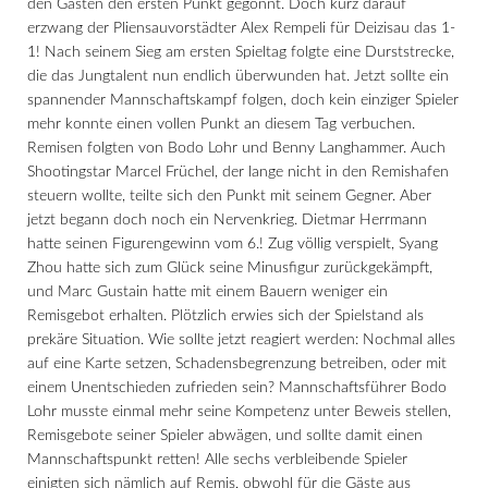
den Gästen den ersten Punkt gegönnt. Doch kurz darauf
erzwang der Pliensauvorstädter Alex Rempeli für Deizisau das 1-
1! Nach seinem Sieg am ersten Spieltag folgte eine Durststrecke,
die das Jungtalent nun endlich überwunden hat. Jetzt sollte ein
spannender Mannschaftskampf folgen, doch kein einziger Spieler
mehr konnte einen vollen Punkt an diesem Tag verbuchen.
Remisen folgten von Bodo Lohr und Benny Langhammer. Auch
Shootingstar Marcel Früchel, der lange nicht in den Remishafen
steuern wollte, teilte sich den Punkt mit seinem Gegner. Aber
jetzt begann doch noch ein Nervenkrieg. Dietmar Herrmann
hatte seinen Figurengewinn vom 6.! Zug völlig verspielt, Syang
Zhou hatte sich zum Glück seine Minusfigur zurückgekämpft,
und Marc Gustain hatte mit einem Bauern weniger ein
Remisgebot erhalten. Plötzlich erwies sich der Spielstand als
prekäre Situation. Wie sollte jetzt reagiert werden: Nochmal alles
auf eine Karte setzen, Schadensbegrenzung betreiben, oder mit
einem Unentschieden zufrieden sein? Mannschaftsführer Bodo
Lohr musste einmal mehr seine Kompetenz unter Beweis stellen,
Remisgebote seiner Spieler abwägen, und sollte damit einen
Mannschaftspunkt retten! Alle sechs verbleibende Spieler
einigten sich nämlich auf Remis, obwohl für die Gäste aus