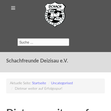
Suchen
Schachfreunde Deizisau e.V.
Aktuelle Seite:
Startseite
/
Uncategorised
/
Dietmar weiter auf Erfolgsspur!