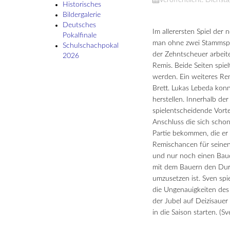
Veröffentlicht: Diens
Historisches
Bildergalerie
Deutsches
Im allerersten Spiel der
Pokalfinale
man ohne zwei Stammspie
Schulschach­pokal
der Zehntscheuer arbeite
2026
Remis. Beide Seiten spiel
werden. Ein weiteres Re
Brett. Lukas Lebeda kon
herstellen. Innerhalb d
spielentscheidende Vorte
Anschluss die sich schon
Partie bekommen, die er 
Remischancen für seinen
und nur noch einen Baue
mit dem Bauern den Dur
umzusetzen ist. Sven sp
die Ungenauigkeiten des
der Jubel auf Deizisaue
in die Saison starten. (