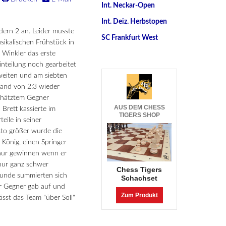
Int. Neckar-Open
Int. Deiz. Herbstopen
ldern 2 an. Leider musste
SC Frankfurt West
sikalischen Frühstück in
 Winkler das erste
einteilung noch gearbeitet
weiten und am siebten
tand von 2:3 wieder
schätztem Gegner
AUS DEM CHESS
 Brett kassierte im
TIGERS SHOP
eile in seiner
sto größer wurde die
König, einen Springer
 nur gewinnen wenn er
nur ganz schwer
Chess Tigers
Stunde summierten sich
Schachset
r Gegner gab auf und
Zum Produkt
sst das Team "über Soll"