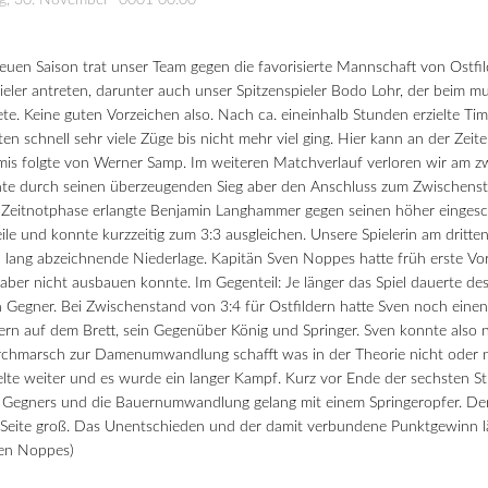
tag, 30. November -0001 00:00
 neuen Saison trat unser Team gegen die favorisierte Mannschaft von Ostfi
ler antreten, darunter auch unser Spitzenspieler Bodo Lohr, der beim mu
te. Keine guten Vorzeichen also.
Nach ca. eineinhalb Stunden erzielte Tim
ten schnell sehr viele Züge bis nicht mehr viel ging. Hier kann an der Zeit
mis folgte von Werner Samp. Im weiteren Matchverlauf verloren wir am z
nte durch seinen überzeugenden Sieg aber den Anschluss zum Zwischens
er Zeitnotphase erlangte Benjamin Langhammer gegen seinen höher einge
ile und konnte kurzzeitig zum 3:3 ausgleichen. Unsere Spielerin am dritten
 lang abzeichnende Niederlage. Kapitän Sven Noppes hatte früh erste Vort
aber nicht ausbauen konnte. Im Gegenteil: Je länger das Spiel dauerte de
 Gegner. Bei Zwischenstand von 3:4 für Ostfildern hatte Sven noch einen 
rn auf dem Brett, sein Gegenüber König und Springer. Sven konnte also
chmarsch zur Damenumwandlung schafft was in der Theorie nicht oder 
ielte weiter und es wurde ein langer Kampf. Kurz vor Ende der sechsten 
 Gegners und die Bauernumwandlung gelang mit einem Springeropfer. De
r Seite groß. Das Unentschieden und der damit verbundene Punktgewinn lä
Sven Noppes)