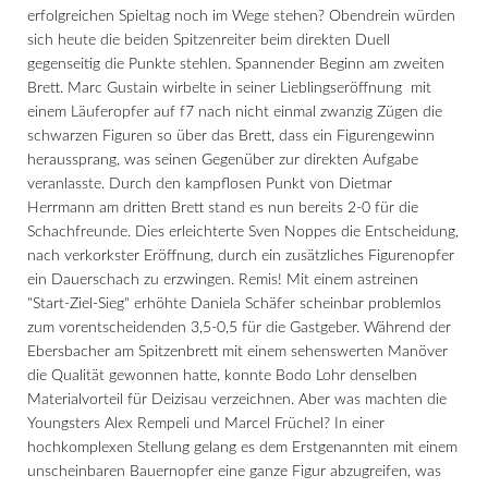
erfolgreichen Spieltag noch im Wege stehen? Obendrein würden
sich heute die beiden Spitzenreiter beim direkten Duell
gegenseitig die Punkte stehlen.
Spannender Beginn am zweiten
Brett. Marc Gustain wirbelte in seiner Lieblingseröffnung mit
einem Läuferopfer auf f7 nach nicht einmal zwanzig Zügen die
schwarzen Figuren so über das Brett, dass ein Figurengewinn
heraussprang, was seinen Gegenüber zur direkten Aufgabe
veranlasste. Durch den kampflosen Punkt von Dietmar
Herrmann am dritten Brett stand es nun bereits 2-0 für die
Schachfreunde. Dies erleichterte Sven Noppes die Entscheidung,
nach verkorkster Eröffnung, durch ein zusätzliches Figurenopfer
ein Dauerschach zu erzwingen. Remis! Mit einem astreinen
"Start-Ziel-Sieg" erhöhte Daniela Schäfer scheinbar problemlos
zum vorentscheidenden 3,5-0,5 für die Gastgeber. Während der
Ebersbacher am Spitzenbrett mit einem sehenswerten Manöver
die Qualität gewonnen hatte, konnte Bodo Lohr denselben
Materialvorteil für Deizisau verzeichnen. Aber was machten die
Youngsters Alex Rempeli und Marcel Früchel? In einer
hochkomplexen Stellung gelang es dem Erstgenannten mit einem
unscheinbaren Bauernopfer eine ganze Figur abzugreifen, was