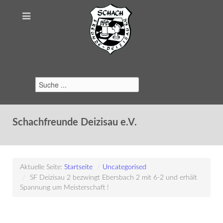
Suchen
Schachfreunde Deizisau e.V.
Aktuelle Seite:
Startseite
/
Uncategorised
/
SF Deizisau 2 bezwingt Ebersbach 2 mit 6-2 und erhält
Spannung um Meisterschaft !