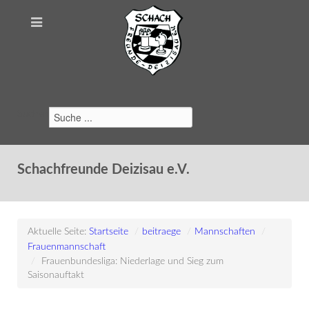
Suchen
Schachfreunde Deizisau e.V.
Aktuelle Seite:
Startseite
/
beitraege
/
Mannschaften
/
Frauenmannschaft
/
Frauenbundesliga: Niederlage und Sieg zum
Saisonauftakt