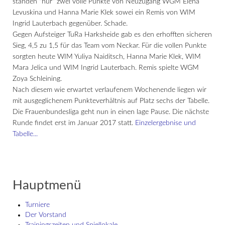
standen "nur" zwei volle Punkte von Neuzugang WGM Elena
Levuskina und Hanna Marie Klek sowei ein Remis von WIM
Ingrid Lauterbach gegenüber. Schade.
Gegen Aufsteiger TuRa Harksheide gab es den erhofften sicheren
Sieg, 4,5 zu 1,5 für das Team vom Neckar. Für die vollen Punkte
sorgten heute WIM Yuliya Naiditsch, Hanna Marie Klek, WIM
Mara Jelica und WIM Ingrid Lauterbach. Remis spielte WGM
Zoya Schleining.
Nach diesem wie erwartet verlaufenem Wochenende liegen wir
mit ausgeglichenem Punkteverhältnis auf Platz sechs der Tabelle.
Die Frauenbundesliga geht nun in einen lage Pause. Die nächste
Runde findet erst im Januar 2017 statt.
Einzelergebnise und
Tabelle...
Hauptmenü
Turniere
Der Vorstand