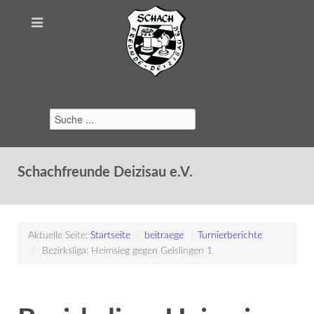
Suchen
Schachfreunde Deizisau e.V.
Aktuelle Seite:
Startseite
/
beitraege
/
Turnierberichte
/
Bezirksliga: Heimsieg gegen Geislingen 1