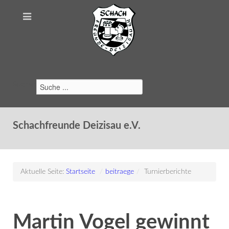
Suchen
Schachfreunde Deizisau e.V.
Aktuelle Seite:
Startseite
/
beitraege
/
Turnierberichte
Martin Vogel gewinnt