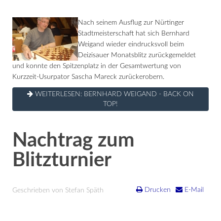
Nach seinem Ausflug zur Nürtinger
Stadtmeisterschaft hat sich Bernhard
Weigand wieder eindrucksvoll beim
Deizisauer Monatsblitz zurückgemeldet
und konnte den Spitzenplatz in der Gesamtwertung von
Kurzzeit-Usurpator Sascha Mareck zurückerobern.
WEITERLESEN: BERNHARD WEIGAND - BACK ON
TOP!
Nachtrag zum
Blitzturnier
Drucken
E-Mail
Geschrieben von Stefan Späth