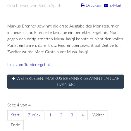
Drucken
E-Mail
Geschrieben von Stefan Späth
Markus Brenner gewinnt die erste Ausgabe des Monatsturnier
im neuen Jahr. Er erzielte beinahe ein perfektes Ergebnis. Nur
gegen den drittplatzierten Musa Jasiqi konnte er nicht den vollen
Punkt einfahren, da er trotz Figurenübergewicht auf Zeit verlor.
Zweiter wurde Marc Gustain vor Musa Jasiqi.
Link zum Turnierergebnis
WEITERLESEN: MARKUS BRENNER GEWINNT JANUAR
TURNIER!
Seite 4 von 4
Start
Zurück
1
2
3
4
Weiter
Ende