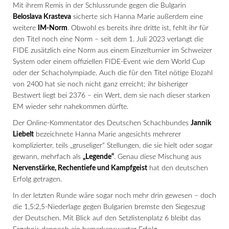
Mit ihrem Remis in der Schlussrunde gegen die Bulgarin
Beloslava Krasteva
sicherte sich Hanna Marie außerdem eine
weitere
IM-Norm
. Obwohl es bereits ihre dritte ist, fehlt ihr für
den Titel noch eine Norm – seit dem 1. Juli 2023 verlangt die
FIDE zusätzlich eine Norm aus einem Einzelturnier im Schweizer
System oder einem offiziellen FIDE-Event wie dem World Cup
oder der Schacholympiade. Auch die für den Titel nötige Elozahl
von 2400 hat sie noch nicht ganz erreicht; ihr bisheriger
Bestwert liegt bei 2376 – ein Wert, dem sie nach dieser starken
EM wieder sehr nahekommen dürfte.
Der Online-Kommentator des Deutschen Schachbundes
Jannik
Liebelt
bezeichnete Hanna Marie angesichts mehrerer
komplizierter, teils „gruseliger“ Stellungen, die sie hielt oder sogar
gewann, mehrfach als
„Legende“
. Genau diese Mischung aus
Nervenstärke, Rechentiefe und Kampfgeist
hat den deutschen
Erfolg getragen.
In der letzten Runde wäre sogar noch mehr drin gewesen – doch
die 1,5:2,5-Niederlage gegen Bulgarien bremste den Siegeszug
der Deutschen. Mit Blick auf den Setzlistenplatz 6 bleibt das