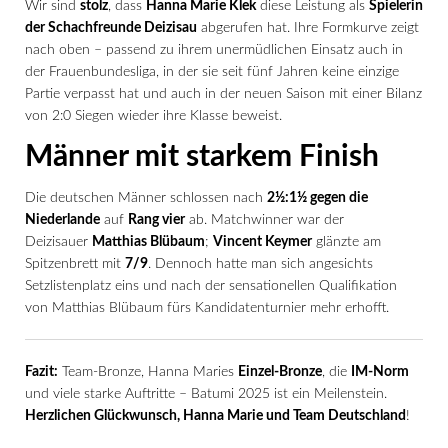
Wir sind
stolz
, dass
Hanna Marie Klek
diese Leistung als
Spielerin
der Schachfreunde Deizisau
abgerufen hat. Ihre Formkurve zeigt
nach oben – passend zu ihrem unermüdlichen Einsatz auch in
der Frauenbundesliga, in der sie seit fünf Jahren keine einzige
Partie verpasst hat und auch in der neuen Saison mit einer Bilanz
von 2:0 Siegen wieder ihre Klasse beweist.
Männer mit starkem Finish
Die deutschen Männer schlossen nach
2½:1½ gegen die
Niederlande
auf
Rang vier
ab. Matchwinner war der
Deizisauer
Matthias Blübaum
;
Vincent Keymer
glänzte am
Spitzenbrett mit
7/9
. Dennoch hatte man sich angesichts
Setzlistenplatz eins und nach der sensationellen Qualifikation
von Matthias Blübaum fürs Kandidatenturnier mehr erhofft.
Fazit:
Team-Bronze, Hanna Maries
Einzel-Bronze
, die
IM-Norm
und viele starke Auftritte – Batumi 2025 ist ein Meilenstein.
Herzlichen Glückwunsch, Hanna Marie und Team Deutschland
!