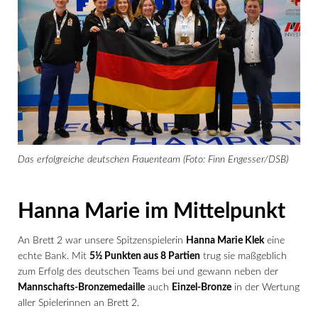
Das erfolgreiche deutschen Frauenteam (Foto: Finn Engesser/DSB)
Hanna Marie im Mittelpunkt
An Brett 2 war unsere Spitzenspielerin
Hanna Marie Klek
eine
echte Bank. Mit
5½ Punkten aus 8 Partien
trug sie maßgeblich
zum Erfolg des deutschen Teams bei und gewann neben der
Mannschafts-Bronzemedaille
auch
Einzel-Bronze
in der Wertung
aller Spielerinnen an Brett 2.