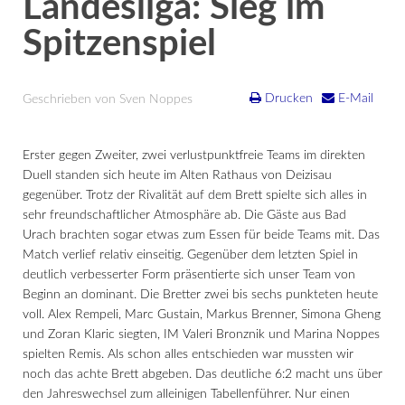
Landesliga: Sieg im
Spitzenspiel
Drucken
E-Mail
Geschrieben von Sven Noppes
Erster gegen Zweiter, zwei verlustpunktfreie Teams im direkten
Duell standen sich heute im Alten Rathaus von Deizisau
gegenüber. Trotz der Rivalität auf dem Brett spielte sich alles in
sehr freundschaftlicher Atmosphäre ab. Die Gäste aus Bad
Urach brachten sogar etwas zum Essen für beide Teams mit. Das
Match verlief relativ einseitig. Gegenüber dem letzten Spiel in
deutlich verbesserter Form präsentierte sich unser Team von
Beginn an dominant. Die Bretter zwei bis sechs punkteten heute
voll. Alex Rempeli, Marc Gustain, Markus Brenner, Simona Gheng
und Zoran Klaric siegten, IM Valeri Bronznik und Marina Noppes
spielten Remis. Als schon alles entschieden war mussten wir
noch das achte Brett abgeben. Das deutliche 6:2 macht uns über
den Jahreswechsel zum alleinigen Tabellenführer. Nur einen