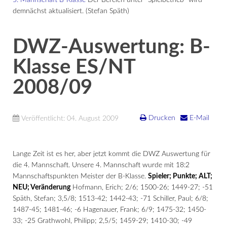
5. Mannschaft B-Klasse
Der Bereich unter "Spielbetrieb" wird
demnächst aktualisiert. (Stefan Späth)
DWZ-Auswertung: B-
Klasse ES/NT
2008/09
Drucken
E-Mail
Veröffentlicht: 04. August 2009
Lange Zeit ist es her, aber jetzt kommt die DWZ Auswertung für
die 4. Mannschaft. Unsere 4. Mannschaft wurde mit 18:2
Mannschaftspunkten Meister der B-Klasse.
Spieler; Punkte; ALT;
NEU; Veränderung
Hofmann, Erich; 2/6; 1500-26; 1449-27; -51
Späth, Stefan; 3,5/8; 1513-42; 1442-43; -71 Schiller, Paul; 6/8;
1487-45; 1481-46; -6 Hagenauer, Frank; 6/9; 1475-32; 1450-
33; -25 Grathwohl, Philipp; 2,5/5; 1459-29; 1410-30; -49