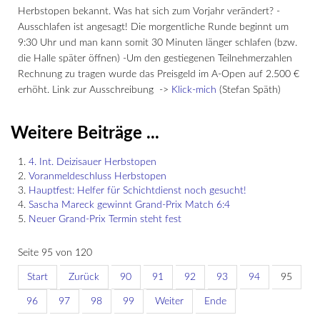
Herbstopen bekannt. Was hat sich zum Vorjahr verändert? -
Ausschlafen ist angesagt! Die morgentliche Runde beginnt um
9:30 Uhr und man kann somit 30 Minuten länger schlafen (bzw.
die Halle später öffnen) -Um den gestiegenen Teilnehmerzahlen
Rechnung zu tragen wurde das Preisgeld im A-Open auf 2.500 €
erhöht. Link zur Ausschreibung ->
Klick-mich
(Stefan Späth)
Weitere Beiträge ...
4. Int. Deizisauer Herbstopen
Voranmeldeschluss Herbstopen
Hauptfest: Helfer für Schichtdienst noch gesucht!
Sascha Mareck gewinnt Grand-Prix Match 6:4
Neuer Grand-Prix Termin steht fest
Seite 95 von 120
Start
Zurück
90
91
92
93
94
95
96
97
98
99
Weiter
Ende