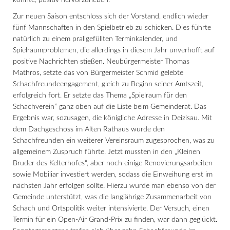
konnte, positiv hervorzuheben.
Zur neuen Saison entschloss sich der Vorstand, endlich wieder
fünf Mannschaften in den Spielbetrieb zu schicken. Dies führte
natürlich zu einem prallgefüllten Terminkalender, und
Spielraumproblemen, die allerdings in diesem Jahr unverhofft auf
positive Nachrichten stießen. Neubürgermeister Thomas
Mathros, setzte das von Bürgermeister Schmid gelebte
Schachfreundeengagement, gleich zu Beginn seiner Amtszeit,
erfolgreich fort. Er setzte das Thema „Spielraum für den
Schachverein“ ganz oben auf die Liste beim Gemeinderat. Das
Ergebnis war, sozusagen, die königliche Adresse in Deizisau. Mit
dem Dachgeschoss im Alten Rathaus wurde den
Schachfreunden ein weiterer Vereinsraum zugesprochen, was zu
allgemeinem Zuspruch führte. Jetzt mussten in den „Kleinen
Bruder des Kelterhofes“, aber noch einige Renovierungsarbeiten
sowie Mobiliar investiert werden, sodass die Einweihung erst im
nächsten Jahr erfolgen sollte. Hierzu wurde man ebenso von der
Gemeinde unterstützt, was die langjährige Zusammenarbeit von
Schach und Ortspolitik weiter intensivierte. Der Versuch, einen
Termin für ein Open-Air Grand-Prix zu finden, war dann geglückt.