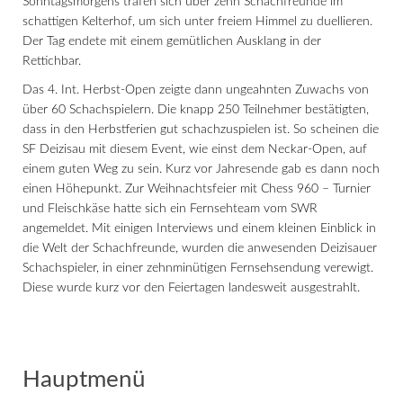
Sonntagsmorgens trafen sich über zehn Schachfreunde im
schattigen Kelterhof, um sich unter freiem Himmel zu duellieren.
Der Tag endete mit einem gemütlichen Ausklang in der
Rettichbar.
Das 4. Int. Herbst-Open zeigte dann ungeahnten Zuwachs von
über 60 Schachspielern. Die knapp 250 Teilnehmer bestätigten,
dass in den Herbstferien gut schachzuspielen ist. So scheinen die
SF Deizisau mit diesem Event, wie einst dem Neckar-Open, auf
einem guten Weg zu sein. Kurz vor Jahresende gab es dann noch
einen Höhepunkt. Zur Weihnachtsfeier mit Chess 960 – Turnier
und Fleischkäse hatte sich ein Fernsehteam vom SWR
angemeldet. Mit einigen Interviews und einem kleinen Einblick in
die Welt der Schachfreunde, wurden die anwesenden Deizisauer
Schachspieler, in einer zehnminütigen Fernsehsendung verewigt.
Diese wurde kurz vor den Feiertagen landesweit ausgestrahlt.
Hauptmenü