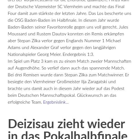
drei der Vorjahresteams für die Endrunde qualifiziert. Hinzu kam
der Deutsche Vizemeister SC Viernheim und machte das Final
Four damit zum stärkste der letzten Jahre. Das Los bescherte uns
die OSG Baden-Baden im Halbfinale. In diesem Jahr wurde
Baden-Baden seiner Favoritenrolle gegen uns voll gerecht. Jules
Moussard und Rustem Dautov konnten ein Remis erkämpfen
aber Stepan Zilka verlor gegen Englands Nummer 1 Michael
Adams und Alexander Graf verlor gegen den langjährigen
Nationalspieler Georg Meier. Endergebnis 1:3.
Im Spiel um Platz 3 kam es zu einem Match zweier Mannschaften
auf Augendhöhe. So verlief dann auch das spannende Match.
Bei drei Remisen wurde dann Stepan Zilka zum Matchwinner. Er
besiegte den Viernheimer Großmeister Ilja Zaragatski und
brachte uns damit auch in diesem Jahr wieder auf das Podest
beim Deutschen Mannschaftspokal. Glückwunsch an das
erfolgreiche Team.
Ergebnislink...
Deizisau zieht wieder
in das Pokalhalbfinale