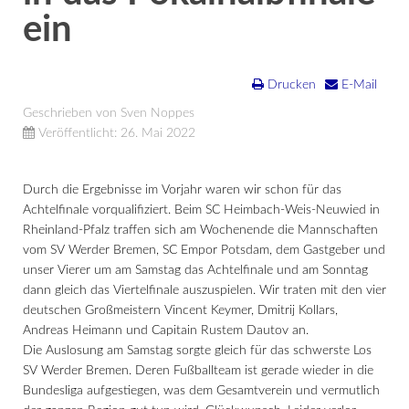
ein
Drucken
E-Mail
Geschrieben von Sven Noppes
Veröffentlicht: 26. Mai 2022
Durch die Ergebnisse im Vorjahr waren wir schon für das
Achtelfinale vorqualifiziert. Beim SC Heimbach-Weis-Neuwied in
Rheinland-Pfalz traffen sich am Wochenende die Mannschaften
vom SV Werder Bremen, SC Empor Potsdam, dem Gastgeber und
unser Vierer um am Samstag das Achtelfinale und am Sonntag
dann gleich das Viertelfinale auszuspielen. Wir traten mit den vier
deutschen Großmeistern Vincent Keymer, Dmitrij Kollars,
Andreas Heimann und Capitain Rustem Dautov an.
Die Auslosung am Samstag sorgte gleich für das schwerste Los
SV Werder Bremen. Deren Fußballteam ist gerade wieder in die
Bundesliga aufgestiegen, was dem Gesamtverein und vermutlich