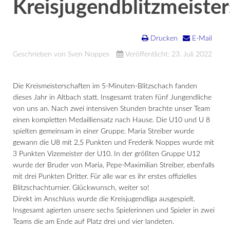
Kreisjugendblitzmeiste
Drucken
E-Mail
Geschrieben von Sven Noppes
Veröffentlicht: 23. Juli 2022
Die Kreismeisterschaften im 5-Minuten-Blitzschach fanden
dieses Jahr in Altbach statt. Insgesamt traten fünf Jungendliche
von uns an. Nach zwei intensiven Stunden brachte unser Team
einen kompletten Medailliensatz nach Hause. Die U10 und U 8
spielten gemeinsam in einer Gruppe. Maria Streiber wurde
gewann die U8 mit 2,5 Punkten und Frederik Noppes wurde mit
3 Punkten Vizemeister der U10. In der größten Gruppe U12
wurde der Bruder von Maria, Pepe-Maximilian Streiber, ebenfalls
mit drei Punkten Dritter. Für alle war es ihr erstes offizielles
Blitzschachturnier. Glückwunsch, weiter so!
Direkt im Anschluss wurde die Kreisjugendliga ausgespielt.
Insgesamt agierten unsere sechs Spielerinnen und Spieler in zwei
Teams die am Ende auf Platz drei und vier landeten.