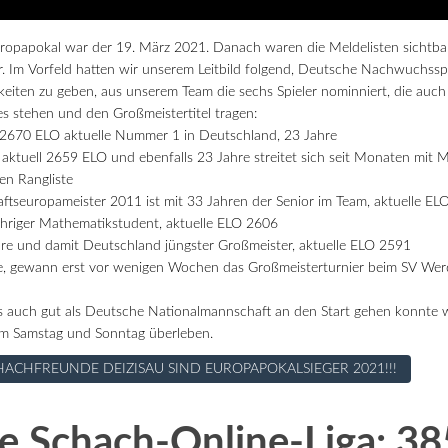
ropapokal war der 19. März 2021. Danach waren die Meldelisten sichtba
r. Im Vorfeld hatten wir unserem Leitbild folgend, Deutsche Nachwuchssp
keiten zu geben, aus unserem Team die sechs Spieler nominniert, die auch 
 stehen und den Großmeistertitel tragen:
 2670 ELO aktuelle Nummer 1 in Deutschland, 23 Jahre
aktuell 2659 ELO und ebenfalls 23 Jahre streitet sich seit Monaten mit 
en Rangliste
ftseuropameister 2011 ist mit 33 Jahren der Senior im Team, aktuelle EL
hriger Mathematikstudent, aktuelle ELO 2606
hre und damit Deutschland jüngster Großmeister, aktuelle ELO 2591
ahre, gewann erst vor wenigen Wochen das Großmeisterturnier beim SV Wer
s auch gut als Deutsche Nationalmannschaft an den Start gehen konnte wo
m Samstag und Sonntag überleben.
HACHFREUNDE DEIZISAU SIND EUROPAPOKALSIEGER 2021!!!
e Schach-Online-Liga: 3