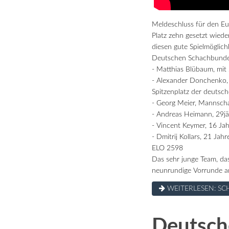
Meldeschluss für den Eu
Platz zehn gesetzt wiede
diesen gute Spielmöglich
Deutschen Schachbundes
- Matthias Blübaum, mit
- Alexander Donchenko, 
Spitzenplatz der deutsch
- Georg Meier, Mannscha
- Andreas Heimann, 29jä
- Vincent Keymer, 16 Ja
- Dmitrij Kollars, 21 J
ELO 2598
Das sehr junge Team, da
neunrundige Vorrunde a
WEITERLESEN: SC
Deutsch