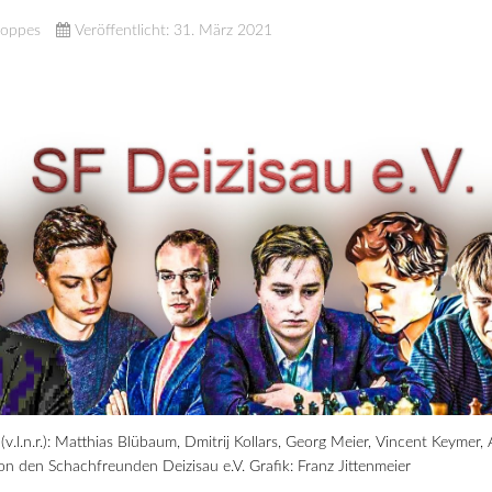
Noppes
Veröffentlicht: 31. März 2021
v.l.n.r.): Matthias Blübaum, Dmitrij Kollars, Georg Meier, Vincent Keyme
 den Schachfreunden Deizisau e.V. Grafik: Franz
Jittenmeier