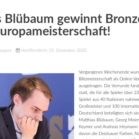
s Blübaum gewinnt Bronze
uropameisterschaft!
Noppes
Veröffentlicht: 21. Dezember 2020
Vergangenes Wochenende wurd
Blitzmeisterschaft als Online-Ve
ausgetragen. Die Vorrunde fan
statt, die für alle Spieler über 
Spieler aus 40 Nationen nahmen
Großmeister und 100 Internatio
Deutschland beteiligten sich si
Matthias Blübaum, Georg Meier, 
Keymer und Andreas Heymann v
davon die Deizisauer Farben. N