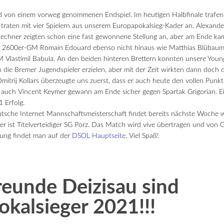
ld von einem vorweg genommenen Endspiel. Im heutigen Halbfinale trafen 
 traten mit vier Spielern aus unserem Europapokalsieg-Kader an. Alexan
 Rechner zeigten schon eine fast gewonnene Stellung an, aber am Ende ka
n 2600er-GM Romain Edouard ebenso nicht hinaus wie Matthias Blübaum
 Vlastimil Babula. An den beiden hinteren Brettern konnten unsere Young
n die Bremer Jugendspieler erzielen, aber mit der Zeit wirkten dann doch
Dmitrij Kollars überzeugte uns zuerst, dass er auch heute den vollen Punk
 auch Vincent Keymer gewann am Ende sicher gegen Spartak Grigorian. Ein
1 Erfolg.
tsche Internet Mannschaftsmeisterschaft findet bereits nächste Woche 
er ist Titelverteidiger SG Porz. Das Match wird vive übertragen und von
kung findet man auf der
DSOL Hauptseite
. Viel Spaß!
eunde Deizisau sind
kalsieger 2021!!!