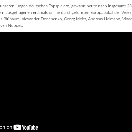
 unseren jungen deutschen Topspielern, gewann heute nach insgesamt 23
ttern ausgetragenen erstmals online durchgeführten Europapokal der Vere
s Blübaum, Alexander Donchenko, Georg Meier, Andreas Heimann, Vince
Sven Noppes.