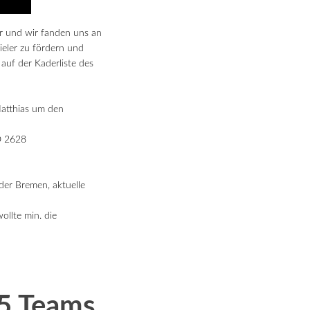
r und wir fanden uns an
ieler zu fördern und
auf der Kaderliste des
Matthias um den
O 2628
der Bremen, aktuelle
llte min. die
85 Teams