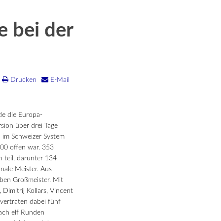
 bei der
Drucken
E-Mail
e die Europa-
rsion über drei Tage
d im Schweizer System
2300 offen war. 353
 teil, darunter 134
nale Meister. Aus
eben Großmeister. Mit
Dimitrij Kollars, Vincent
ertraten dabei fünf
ach elf Runden