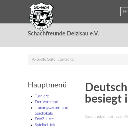
H
Schachfreunde Deizisau e.V.
Aktuelle Seite:
Startseite
Hauptmenü
Deutsche
besiegt
Turniere
Der Vorstand
Trainingszeiten und
Spiellokale
Geschrieben von Sven 
DWZ-Liste
Spielbetrieb