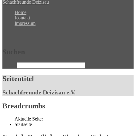
Schachfreunde Deizisau
Home
Kontakt
Impressum
Suchen
Suchen
Seitentitel
Schachfreunde Deizisau e.V.
Breadcrumbs
Aktuelle Seite:
Startseite