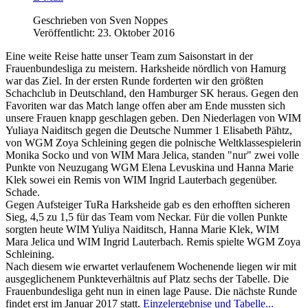
Geschrieben von Sven Noppes
Veröffentlicht: 23. Oktober 2016
Eine weite Reise hatte unser Team zum Saisonstart in der
Frauenbundesliga zu meistern. Harksheide nördlich von Hamurg
war das Ziel. In der ersten Runde forderten wir den größten
Schachclub in Deutschland, den Hamburger SK heraus. Gegen den
Favoriten war das Match lange offen aber am Ende mussten sich
unsere Frauen knapp geschlagen geben. Den Niederlagen von WIM
Yuliaya Naiditsch gegen die Deutsche Nummer 1 Elisabeth Pähtz,
von WGM Zoya Schleining gegen die polnische Weltklassespielerin
Monika Socko und von WIM Mara Jelica, standen "nur" zwei volle
Punkte von Neuzugang WGM Elena Levuskina und Hanna Marie
Klek sowei ein Remis von WIM Ingrid Lauterbach gegenüber.
Schade.
Gegen Aufsteiger TuRa Harksheide gab es den erhofften sicheren
Sieg, 4,5 zu 1,5 für das Team vom Neckar. Für die vollen Punkte
sorgten heute WIM Yuliya Naiditsch, Hanna Marie Klek, WIM
Mara Jelica und WIM Ingrid Lauterbach. Remis spielte WGM Zoya
Schleining.
Nach diesem wie erwartet verlaufenem Wochenende liegen wir mit
ausgeglichenem Punkteverhältnis auf Platz sechs der Tabelle. Die
Frauenbundesliga geht nun in einen lage Pause. Die nächste Runde
findet erst im Januar 2017 statt.
Einzelergebnise und Tabelle...