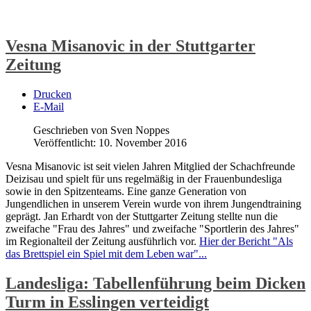
Weiterlesen: Bezirksliga: SFD 3 nach Pleite in Göppingen nicht
mehr im Soll
Vesna Misanovic in der Stuttgarter
Zeitung
Drucken
E-Mail
Geschrieben von Sven Noppes
Veröffentlicht: 10. November 2016
Vesna Misanovic ist seit vielen Jahren Mitglied der Schachfreunde
Deizisau und spielt für uns regelmäßig in der Frauenbundesliga
sowie in den Spitzenteams. Eine ganze Generation von
Jungendlichen in unserem Verein wurde von ihrem Jungendtraining
geprägt. Jan Erhardt von der Stuttgarter Zeitung stellte nun die
zweifache "Frau des Jahres" und zweifache "Sportlerin des Jahres"
im Regionalteil der Zeitung ausführlich vor.
Hier der Bericht "Als
das Brettspiel ein Spiel mit dem Leben war"...
Landesliga: Tabellenführung beim Dicken
Turm in Esslingen verteidigt