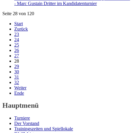
- Marc Gustain Dritter im Kandidatenturnier
Seite 28 von 120
Start
Zurück
23
24
25
26
27
28
29
30
31
32
Weiter
Ende
Hauptmenü
Turniere
Der Vorstand
Trainingszeiten und Spiellokale