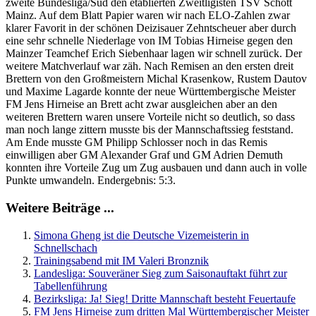
zweite Bundesliga/Süd den etablierten Zweitligisten TSV Schott
Mainz. Auf dem Blatt Papier waren wir nach ELO-Zahlen zwar
klarer Favorit in der schönen Deizisauer Zehntscheuer aber durch
eine sehr schnelle Niederlage von IM Tobias Hirneise gegen den
Mainzer Teamchef Erich Siebenhaar lagen wir schnell zurück. Der
weitere Matchverlauf war zäh. Nach Remisen an den ersten dreit
Brettern von den Großmeistern Michal Krasenkow, Rustem Dautov
und Maxime Lagarde konnte der neue Württembergische Meister
FM Jens Hirneise an Brett acht zwar ausgleichen aber an den
weiteren Brettern waren unsere Vorteile nicht so deutlich, so dass
man noch lange zittern musste bis der Mannschaftssieg feststand.
Am Ende musste GM Philipp Schlosser noch in das Remis
einwilligen aber GM Alexander Graf und GM Adrien Demuth
konnten ihre Vorteile Zug um Zug ausbauen und dann auch in volle
Punkte umwandeln. Endergebnis: 5:3.
Weitere Beiträge ...
Simona Gheng ist die Deutsche Vizemeisterin in
Schnellschach
Trainingsabend mit IM Valeri Bronznik
Landesliga: Souveräner Sieg zum Saisonauftakt führt zur
Tabellenführung
Bezirksliga: Ja! Sieg! Dritte Mannschaft besteht Feuertaufe
FM Jens Hirneise zum dritten Mal Württembergischer Meister