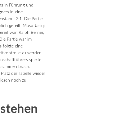
ns in Führung und
ners in eine
stand: 2:1. Die Partie
ich geteilt. Musa Jasiqi
reif war. Ralph Berner,
Die Partie war im
s folgte eine
itkontrolle zu werden.
schaftführers spielte
 zusammen brach.
 Platz der Tabelle wieder
diesen noch zu
 stehen