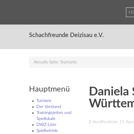
H
Schachfreunde Deizisau e.V.
Aktuelle Seite:
Startseite
Hauptmenü
Daniela 
Württem
Turniere
Der Vorstand
Trainingszeiten und
Spiellokale
Veröffentlicht: 11. Apr
DWZ-Liste
Spielbetrieb