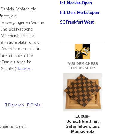
Int. Neckar-Open
aniela Schäfer, die
Int. Deiz. Herbstopen
nzte, die
SC Frankfurt West
n der vergangenen Woche
- und Bezirksebene
Vizemeisterin Elisa
ikationsplatz für die
findet in diesem Jahr
rinnen um den Titel
s Daniela auch im
AUS DEM CHESS
TIGERS SHOP
l Schäfer)
Tabelle...
Drucken
E-Mail
Luxus-
Schachbrett mit
Geheimfach, aus
ichem Erfolgen.
Massivholz