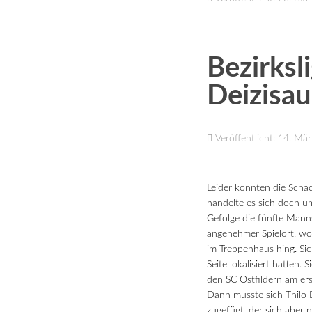
Bezirksl
Deizisau
Veröffentlicht: 14. Mä
Leider konnten die Scha
handelte es sich doch um
Gefolge die fünfte Manns
angenehmer Spielort, w
im Treppenhaus hing.
Sic
Seite lokalisiert hatten
den SC Ostfildern am ers
Dann musste sich Thilo 
zugefügt, der sich aber 