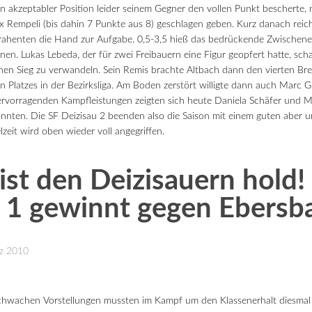
akzeptabler Position leider seinem Gegner den vollen Punkt bescherte, 
ex Rempeli (bis dahin 7 Punkte aus 8) geschlagen geben. Kurz danach re
trahenten die Hand zur Aufgabe. 0,5-3,5 hieß das bedrückende Zwischene
en. Lukas Lebeda, der für zwei Freibauern eine Figur geopfert hatte, scha
 einen Sieg zu verwandeln. Sein Remis brachte Altbach dann den vierten Br
n Platzes in der Bezirksliga. Am Boden zerstört willigte dann auch Marc G
ervorragenden Kampfleistungen zeigten sich heute Daniela Schäfer und Ma
nnten. Die SF Deizisau 2 beenden also die Saison mit einem guten aber u
zeit wird oben wieder voll angegriffen.
ist den Deizisauern hold!
 1 gewinnt gegen Ebersb
rz 2010
chwachen Vorstellungen mussten im Kampf um den Klassenerhalt diesmal