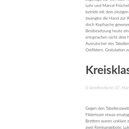
Lohr und Marcel Früchel 
betrieb mit dem einzige
zwanglos die Hand zur A
doch Kopfsache gewesen,
Bestbesetzung heute eine
entsprachen nicht dem h
Ausrutscher des Tabellen
Ostfildern. Gratulation z
Kreiskla
Veröffentlicht: 07. Mä
Gegen den Tabellenzweite
Filderteam etwas ersatz
Brettern waren unklare z
zwei Remisangebote. Luk