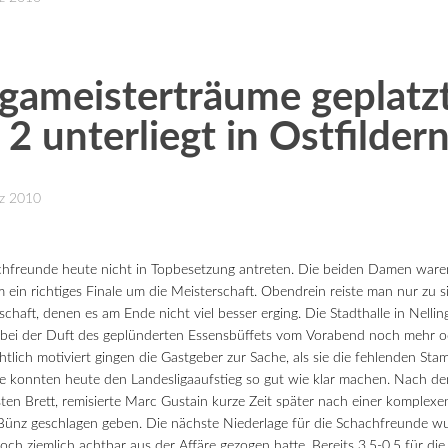
igameisterträume geplatzt
 2 unterliegt in Ostfilder
rz 2010
chfreunde heute nicht in Topbesetzung antreten. Die beiden Damen ware
 ein richtiges Finale um die Meisterschaft. Obendrein reiste man nur zu s
chaft, denen es am Ende nicht viel besser erging. Die Stadthalle in Nellin
obei der Duft des geplünderten Essensbüffets vom Vorabend noch mehr 
htlich motiviert gingen die Gastgeber zur Sache, als sie die fehlenden Sta
. Sie konnten heute den Landesligaaufstieg so gut wie klar machen. Nach 
ten Brett, remisierte Marc Gustain kurze Zeit später nach einer komplexe
Bünz geschlagen geben. Die nächste Niederlage für die Schachfreunde w
noch ziemlich achtbar aus der Affäre gezogen hatte. Bereits 3,5-0,5 für di