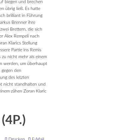
auf biegen und brechen
n übrig ließ.
Es hatte
h brilliant in Führung
arkus Brenner ihre
zwei Brettern, die sich
er Alex Rempeli nach
an Klarics Stellung
ssere Partie ins Remis
s zu nicht mehr als einem
nen werden, um überhaupt
s gegen den
ung des letzten
t nicht standhalten und
 einem zähen Zoran Klaric
(4P.)
Drucken
E-Mail