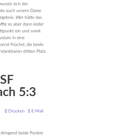
musste sich der
ichte auch unsere Dame
rgebnis. Wer hätte das
ffte es aber dann leider
ettpunkt ein und somit
ustain in eine
rcel Früchel, die beide
ndankbaren dritten Platz.
 SF
ach 5:3
Drucken
E-Mail
 dringend beide Punkte