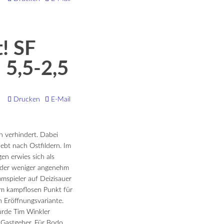
! SF
n 5,5-2,5
Drucken
E-Mail
n verhindert. Dabei
iebt nach Ostfildern. Im
gen erwies sich als
oder weniger angenehm
mmspieler auf Deizisauer
dem kampflosen Punkt für
n Eröffnungsvariante.
urde Tim Winkler
e Gastgeber. Für Bodo