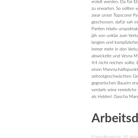
erzielt werden. Da für E
zu erwarten. So sollten 
zwar unser Topscorer Pau
geschossen, dafür sah 
Partien relativ unspektak
jäh von unklar zum Verl
langem und komplizierte
immer mehr in den Verlus
abwickelte und Vesna Mis
4:4 nicht reichen sollt
einen Mannschaftspunkt 
zeitnotgeschwächten Ge
gegnerischen Bauern era
verdarb seine remisliche 
als Helden! (Sascha Mar
Arbeitsd
Veröffentlicht: 20. Mä