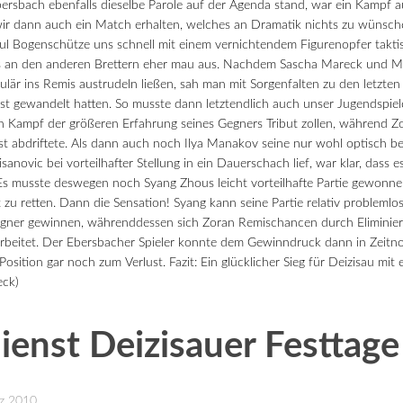
bersbach ebenfalls dieselbe Parole auf der Agenda stand, war ein Kampf 
wir dann auch ein Match erhalten, welches an Dramatik nichts zu wünsche
l Bogenschütze uns schnell mit einem vernichtendem Figurenopfer taktisc
es an den anderen Brettern eher mau aus. Nachdem Sascha Mareck und M
ulär ins Remis austrudeln ließen, sah man mit Sorgenfalten zu den letzten 
ust gewandelt hatten. So musste dann letztendlich auch unser Jugendspiel
n Kampf der größeren Erfahrung seines Gegners Tribut zollen, während Zor
t abdriftete. Als dann auch noch Ilya Manakov seine nur wohl optisch be
anovic bei vorteilhafter Stellung in ein Dauerschach lief, war klar, dass e
e. Es musste deswegen noch Syang Zhous leicht vorteilhafte Partie gewon
zu retten. Dann die Sensation! Syang kann seine Partie relativ problemlo
gner gewinnen, währenddessen sich Zoran Remischancen durch Eliminier
rbeitet. Der Ebersbacher Spieler konnte dem Gewinndruck dann in Zeitno
Position gar noch zum Verlust. Fazit: Ein glücklicher Sieg für Deizisau mit
eck)
ienst Deizisauer Festtage 
rz 2010