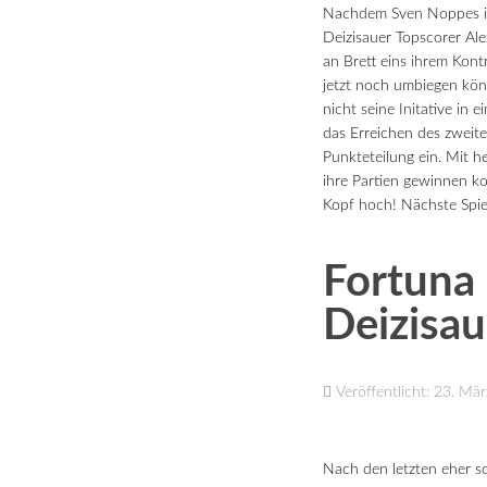
Nachdem Sven Noppes in 
Deizisauer Topscorer Al
an Brett eins ihrem Kon
jetzt noch umbiegen könn
nicht seine Initative in
das Erreichen des zweite
Punkteteilung ein. Mit h
ihre Partien gewinnen ko
Kopf hoch! Nächste Spiel
Fortuna 
Deizisau
Veröffentlicht: 23. Mä
Nach den letzten eher s