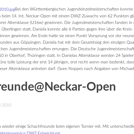
Bei den Württembergischen Jugendeinzelmeisterschaften konnte D
n beim 14. Int. Neckar-Open mit einem DWZ-Zuwachs von 62 Punkten glä
Ihrer Altersklasse (U16w) gewinnen. Die Jugendmeisterschaften fanden i
 Überlingen statt. Daniela konnte alle 6 Partien gegen ihre über die Kreis
ntinnen gewinnen.
Am Ende hatte sie einen Punkt Vorsprung vor der neune 
eunden aus Göppingen. Daniela hat mit dem Gesamtsieg den einzigen Qualif
hen Jugendmeisterschaften errungen. Die Deutsche Jugendmeisterschaft 
0 in Oberhof, Thüringen statt. In Danielas Altersklasse werden 24 Spiele
Eine tolle Leistung der erst 14 jährigen, erst recht wenn man bedenkt, das
ieser Altersklasse antreten darf. (Sven Noppes nach Angaben von Michae
reunde@Neckar-Open
il 2010
n wieder einige Schachfreunde beim eigenen Turnier mit. Mit unterschiedl