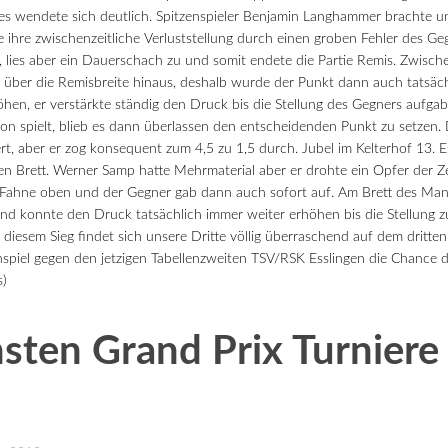
es wendete sich deutlich.
Spitzenspieler Benjamin Langhammer brachte u
hre zwischenzeitliche Verluststellung durch einen groben Fehler des Geg
lies aber ein Dauerschach zu und somit endete die Partie Remis. Zwischen
über die Remisbreite hinaus, deshalb wurde der Punkt dann auch tatsächl
en, er verstärkte ständig den Druck bis die Stellung des Gegners aufgabe
son spielt, blieb es dann überlassen den entscheidenden Punkt zu setzen. 
ert, aber er zog konsequent zum 4,5 zu 1,5 durch. Jubel im Kelterhof 13. E
n Brett. Werner Samp hatte Mehrmaterial aber er drohte ein Opfer der Ze
Fahne oben und der Gegner gab dann auch sofort auf. Am Brett des Mann
nd konnte den Druck tatsächlich immer weiter erhöhen bis die Stellung
 diesem Sieg findet sich unsere Dritte völlig überraschend auf dem dritten
nspiel gegen den jetzigen Tabellenzweiten TSV/RSK Esslingen die Chance 
s)
sten Grand Prix Turniere