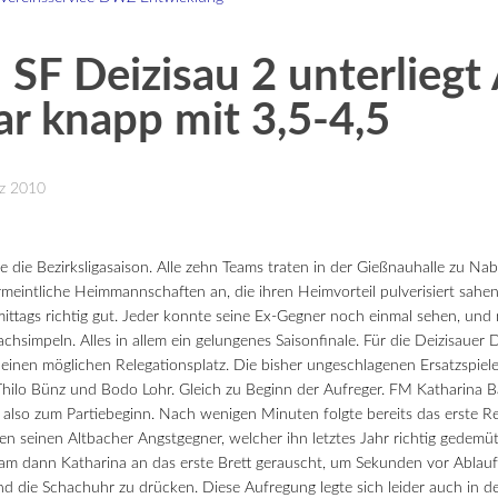
 SF Deizisau 2 unterliegt
r knapp mit 3,5-4,5
rz 2010
e die Bezirksligasaison. Alle zehn Teams traten in der Gießnauhalle zu N
rmeintliche Heimmannschaften an, die ihren Heimvorteil pulverisiert sah
ittags richtig gut. Jeder konnte seine Ex-Gegner noch einmal sehen, und
hsimpeln. Alles in allem ein gelungenes Saisonfinale. Für die Deizisauer D
inen möglichen Relegationsplatz.
Die bisher ungeschlagenen Ersatzspiel
hilo Bünz und Bodo Lohr. Gleich zu Beginn der Aufreger. FM Katharina Ba
e also zum Partiebeginn. Nach wenigen Minuten folgte bereits das erste Re
n seinen Altbacher Angstgegner, welcher ihn letztes Jahr richtig gedemütig
am dann Katharina an das erste Brett gerauscht, um Sekunden vor Ablauf 
 die Schachuhr zu drücken. Diese Aufregung legte sich leider auch in der