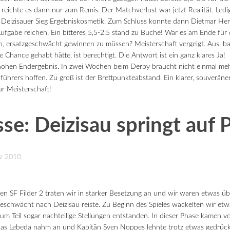
reichte es dann nur zum Remis. Der Matchverlust war jetzt Realität. Ledi
n Deizisauer Sieg Ergebniskosmetik. Zum Schluss konnte dann Dietmar H
ufgabe reichen. Ein bitteres 5,5-2,5 stand zu Buche! War es am Ende fü
 ersatzgeschwächt gewinnen zu müssen? Meisterschaft vergeigt. Aus, ba
 Chance gehabt hätte, ist berechtigt. Die Antwort ist ein ganz klares Ja!
ohen Endergebnis. In zwei Wochen beim Derby braucht nicht einmal meh
führers hoffen. Zu groß ist der Brettpunkteabstand. Ein klarer, souveräner
ur Meisterschaft!
sse: Deizisau springt auf P
rz 2010
n SF Filder 2 traten wir in starker Besetzung an und wir waren etwas üb
geschwächt nach Deizisau reiste. Zu Beginn des Spieles wackelten wir et
um Teil sogar nachteilige Stellungen entstanden. In dieser Phase kamen von
as Lebeda nahm an und Kapitän Sven Noppes lehnte trotz etwas gedrück