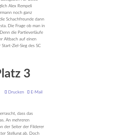
glich Alex Rempeli
errmann noch ganz
r die Schachfreunde dann
sta. Die Frage ob man in
 Denn die Partieverläufe
r Altbach auf einen
 Start-Ziel-Sieg des SC
latz 3
Drucken
E-Mail
errascht, dass das
was. An mehreren
 der Seiter der Filderer
ter Stellung ab. Doch