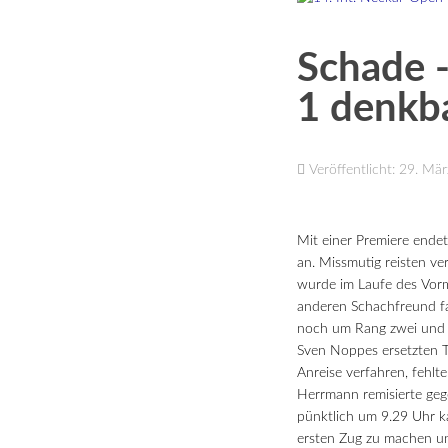
Schade -
1 denkba
Veröffentlicht: 29. Mä
Mit einer Premiere endet
an. Missmutig reisten ve
wurde im Laufe des Vorm
anderen Schachfreund fac
noch um Rang zwei und e
Sven Noppes ersetzten T
Anreise verfahren, fehlt
Herrmann remisierte gege
pünktlich um 9.29 Uhr k
ersten Zug zu machen und